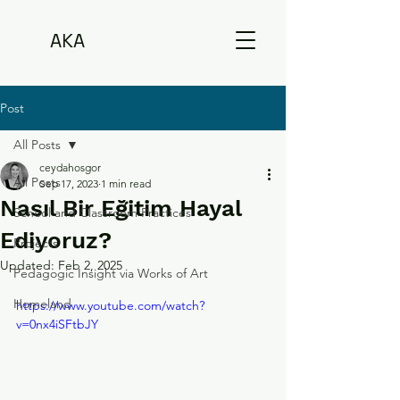
AKA
Post
All Posts
ceydahosgor
All Posts
Sep 17, 2023
1 min read
Nasıl Bir Eğitim Hayal
School and Classroom Practices
Ediyoruz?
Projects
Updated:
Feb 2, 2025
Pedagogic Insight via Works of Art
Homeland
https://www.youtube.com/watch?
v=0nx4iSFtbJY