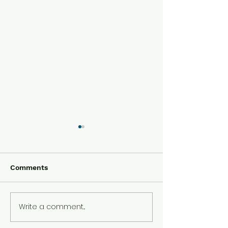
Comments
Çık Dışarıya Oynayalım!
Write a comment...
Sanatçılar
Öğretmenlere N